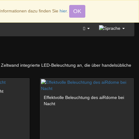
OK
Informationen dazu finden Sie
hier
.
+49 (0)4346 4917
e Zeltwand integrierte LED-Beleuchtung an, die über handelsübliche
ht
Effektvolle Beleuchtung des aiRdome bei
Nacht