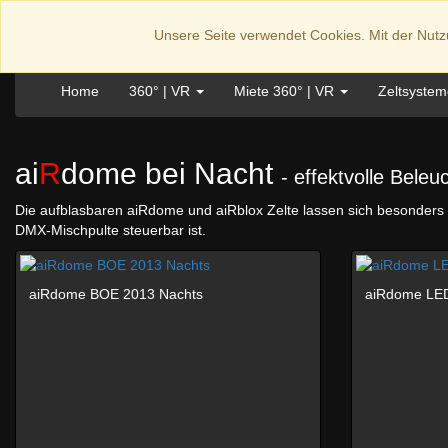
ai
R
structures.de
Unsere Seite verwendet Cookies. Mit der Nut
Home
360° | VR
Miete 360° | VR
Zeltsyste
ai
R
dome bei Nacht
- effektvolle Beleu
Die aufblasbaren aiRdome und aiRblox Zelte lassen sich besonders e
DMX-Mischpulte steuerbar ist.
aiRdome BOE 2013 Nachts
aiRdome LED