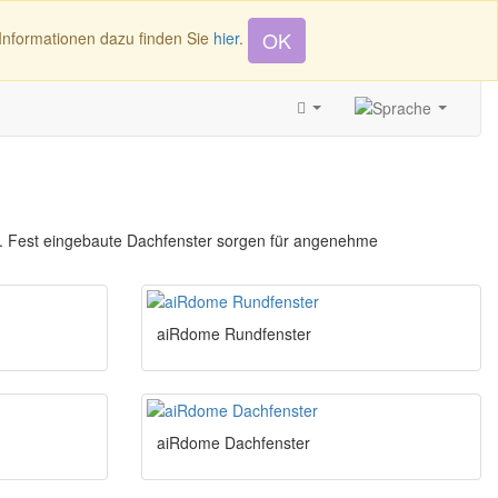
+49 (0)4346 4917
OK
Informationen dazu finden Sie
hier
.
en. Fest eingebaute Dachfenster sorgen für angenehme
aiRdome Rundfenster
aiRdome Dachfenster