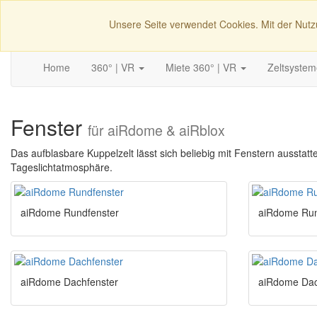
ai
R
structures.de
Unsere Seite verwendet Cookies. Mit der Nut
Home
360° | VR
Miete 360° | VR
Zeltsyste
Fenster
für aiRdome & aiRblox
Das aufblasbare Kuppelzelt lässt sich beliebig mit Fenstern ausst
Tageslichtatmosphäre.
aiRdome Rundfenster
aiRdome Run
aiRdome Dachfenster
aiRdome Dac