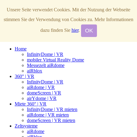
ai
R
structures.de
Unsere Seite verwendet Cookies. Mit der Nutzung der Webseite
stimmen Sie der Verwendung von Cookies zu. Mehr Informationen
+49 (0)4346 4917
OK
dazu finden Sie
hier
.
Toggle navigation
Home
InfinityDome | VR
mobiler Virtual Reality Dome
Messezelt aiRdome
aiRblox
360° | VR
InfinityDome | VR
aiRdome | VR
domeScreen | VR
airYdome | VR
Miete 360° | VR
InfinityDome | VR mieten
aiRdome | VR mieten
domeScreen | VR mieten
Zeltsysteme
aiRdome
aiRblox