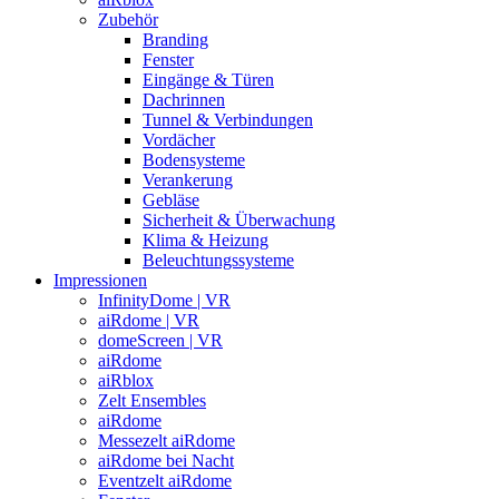
Zubehör
Branding
Fenster
Eingänge & Türen
Dachrinnen
Tunnel & Verbindungen
Vordächer
Bodensysteme
Verankerung
Gebläse
Sicherheit & Überwachung
Klima & Heizung
Beleuchtungssysteme
Impressionen
InfinityDome | VR
aiRdome | VR
domeScreen | VR
aiRdome
aiRblox
Zelt Ensembles
aiRdome
Messezelt aiRdome
aiRdome bei Nacht
Eventzelt aiRdome