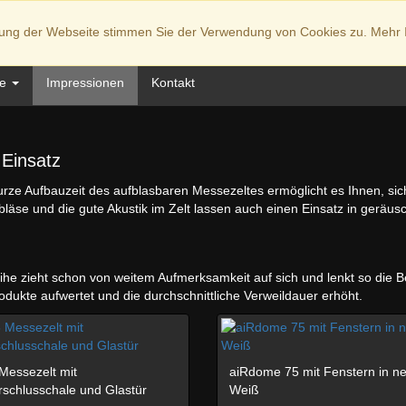
zung der Webseite stimmen Sie der Verwendung von Cookies zu. Mehr 
me
Impressionen
Kontakt
 Einsatz
urze Aufbauzeit des aufblasbaren Messezeltes ermöglicht es Ihnen, si
Gebläse und die gute Akustik im Zelt lassen auch einen Einsatz in gerä
he zieht schon von weitem Aufmerksamkeit auf sich und lenkt so die Be
dukte aufwertet und die durchschnittliche Verweildauer erhöht.
Messezelt mit
aiRdome 75 mit Fenstern in n
schlusschale und Glastür
Weiß