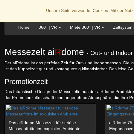
ai
R
structures.de
Unsere Seite verwendet Cookies. Mit der Nut
Home
360° | VR
Miete 360° | VR
Zeltsyste
Messezelt ai
R
dome
- Out- und Indoor
Der aiRdome ist das perfekte Zelt für Out- und Indoormessen. Die k
ist das Kuppelzelt gut und kostengünstig klimatisierbar. Das leise 
Promotionzelt
Das futuristische Design der Messezelte aus der aiRdome Produktrei
der Promotionzelte schafft eine angenehme Atmosphäre, die Ihre Pro
Das aiRdome Messezelt für seriöse
aiRdome 75 
Messeauftritte im exquisiten Ambiente
Eingangssver