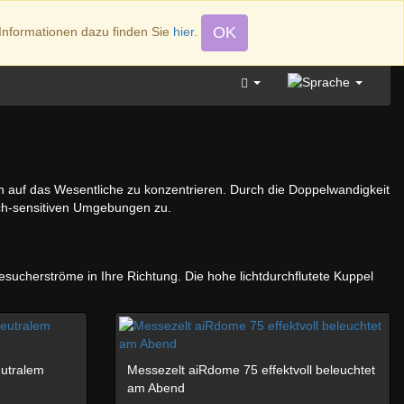
OK
Informationen dazu finden Sie
hier
.
+49 (0)4346 4917
ch auf das Wesentliche zu konzentrieren. Durch die Doppelwandigkeit
usch-sensitiven Umgebungen zu.
sucherströme in Ihre Richtung. Die hohe lichtdurchflutete Kuppel
eutralem
Messezelt aiRdome 75 effektvoll beleuchtet
am Abend